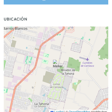
UBICACIÓN
Leaflet
|
©
OpenStreetMap
contributors