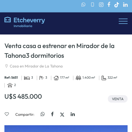
Venta casa a estrenar en Mirador de la
Tahona3 dormitorios
Casa en Mirador de La Tahona
Ref: 5651
3
3
177 m²
1.400 m²
322 m²
2
U$S 485.000
VENTA
Compartir: