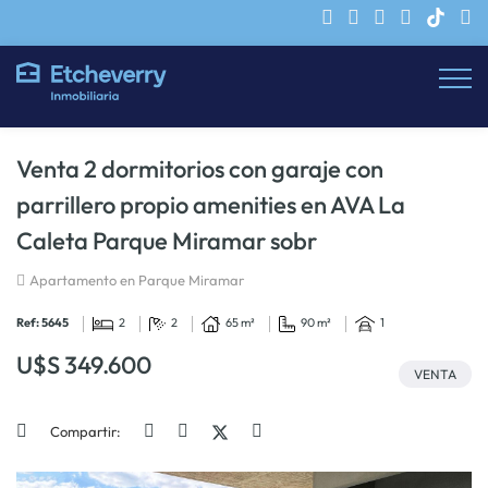
Venta 2 dormitorios con garaje con
parrillero propio amenities en AVA La
Caleta Parque Miramar sobr
Apartamento en Parque Miramar
Ref: 5645
2
2
65 m²
90 m²
1
U$S 349.600
VENTA
Compartir: