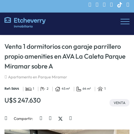
Venta 1 dormitorios con garaje parrillero
propio amenities en AVA La Caleta Parque
Miramar sobre A
Apartamento en Parque Miramar
Ref: 5644
1
2
45 m²
64 m²
1
U$S 247.630
VENTA
Compartir: